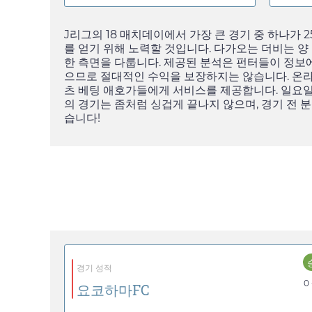
J리그의 18 매치데이에서 가장 큰 경기 중 하나가
2
를 얻기 위해 노력할 것입니다. 다가오는 더비는 양 
한 측면을 다룹니다. 제공된 분석은 펀터들이 정보
으므로 절대적인 수익을 보장하지는 않습니다. 온라
츠 베팅 애호가들에게 서비스를 제공합니다.
일요
의 경기는 좀처럼 싱겁게 끝나지 않으며, 경기 전 
습니다!
경기 성적
0 
요코하마FC