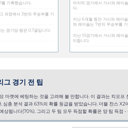
 1를 기록했습니다.
마지막 경기에서 가시와 레이솔는
다.
 그 과정에서 3번의 무승부를 기
지난 6개월 동안 가시와 레이솔
와 레이솔는 7번의 무승부를 
는 경기당 평균 0.7골입니다.
지난 10경기에서 가시와 레이솔는
미합니다.
리그 경기 전 팁
아니요 마켓에 베팅하는 것을 고려해 볼 만합니다. 이 결과는 킥오프
심층 분석 결과 63%의 확률 등급을 받았습니다. 더블 찬스 X2이
 예상됩니다(70%). 그리고 두 팀 모두 득점할 확률은 양 팀 득점 -