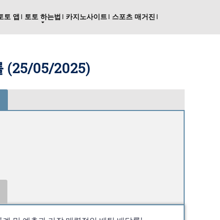
토토 앱
토토 하는법
카지노사이트
스포츠 매거진
 (
25/05/2025
)