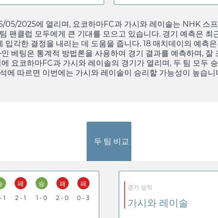
5/05/2025
에 열리며, 요코하마FC과 가시와 레이솔는 NHK 스
팀 팬클럽 모두에게 큰 기대를 모으고 있습니다. 경기 예측은 최근 
에 입각한 결정을 내리는 데 도움을 줍니다. 18 매치데이의 예측
인 베팅은 통계적 방법론을 사용하여 경기 결과를 예측하며, 잘
일
에 요코하마FC과 가시와 레이솔의 경기가 열리며, 두 팀 모두 승
분석에 따르면 이번에는 가시와 레이솔이 승리할 가능성이 높습니다
두 팀 비교
승
패
승
패
패
경기 성적
- 1
2 - 1
1 - 0
2 - 0
0 - 3
가시와 레이솔