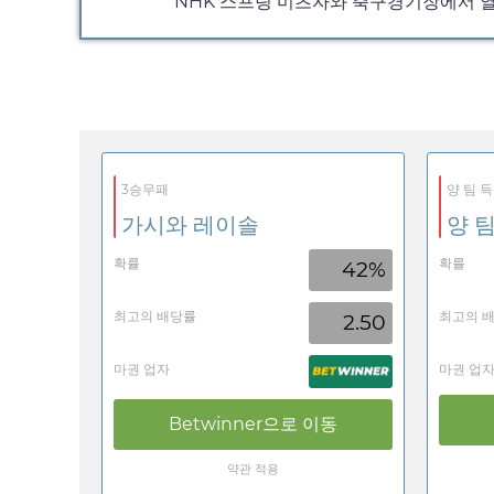
NHK 스프링 미츠자와 축구경기장에서 열리
3승무패
양 팀 득
가시와 레이솔
양 팀
확률
확률
42%
최고의 배당률
최고의 
2.50
마권 업자
마권 업
Betwinner
으로 이동
약관 적용