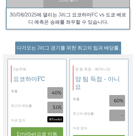
30/08/2025
에 열리는 J리그 요코하마FC vs 도쿄 베르
디 예측은 승패를 좌우할 수 있습니다.
다가오는 J리그 경기를 위한 최고의 팁과 배당률.
3승무패
양 팀 득점 - 예/아니요
요코하마FC
양 팀 득점 - 아니
요
확률
40%
확률
60%
최고의 배당률
3.05
최고의 배당률
-
마권 업자
마권 업자
Emirbet
으로 이동