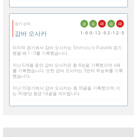
승
승
패
승
패
경기 성적
감바 오사카
1 - 0
0 - 1
2 - 0
2 - 1
2 - 5
마지막 경기에서 감바 오사카는 Shimizu S-Pulse와 경기
했을 때 1 - 0를 기록했습니다.
지난 6개월 동안 감바 오사카은 총 8승을 기록했으며 4패
를 기록했습니다. 또한 감바 오사카는 3번의 무승부를 기록
했습니다.
지난 10경기에서 감바 오사카는 총 18골을 기록했으며, 이
는 90분당 평균 1.8골을 의미합니다.