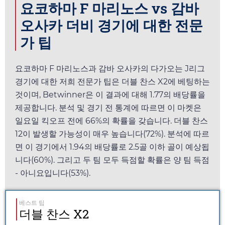
요코하마 F 마리노스 vs 감바
오사카 더비 경기에 대한 전문
가 팁
요코하마 F 마리노스과 감바 오사카의 다가오는 J리그
경기에 대한 저희 전문가 팁은 더블 찬스 X2에 베팅하는
것이며,
Betwinner
은 이 결과에 대해
1.77
의 배당률을
제공합니다. 분석 및 경기 전 통계에 따르면 이 마켓은
일요일
킥오프 전에 66%의 확률을 갖습니다. 더블 찬스
12이 발생할 가능성이 매우 높습니다(72%). 분석에 따르
면 이 경기에서
1.94
의 배당률로 2.5골 이하 골이 예상됩
니다(60%). 그리고 두 팀 모두 득점할 확률은 양 팀 득점
- 아니요입니다(53%).
베스트 팁
더블 찬스 X2