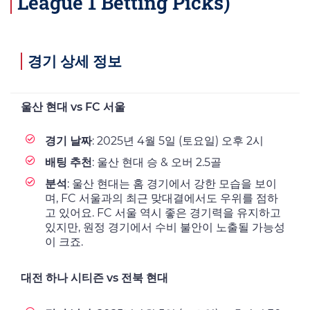
League 1 Betting Picks)
경기 상세 정보
울산 현대 vs FC 서울
경기 날짜
: 2025년 4월 5일 (토요일) 오후 2시
배팅 추천
: 울산 현대 승 & 오버 2.5골
분석
: 울산 현대는 홈 경기에서 강한 모습을 보이
며, FC 서울과의 최근 맞대결에서도 우위를 점하
고 있어요. FC 서울 역시 좋은 경기력을 유지하고
있지만, 원정 경기에서 수비 불안이 노출될 가능성
이 크죠.
대전 하나 시티즌 vs 전북 현대