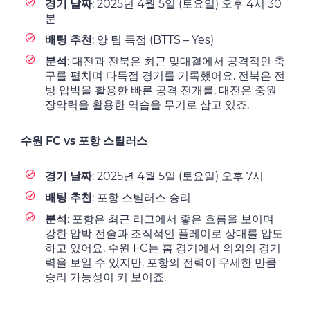
경기 날짜
: 2025년 4월 5일 (토요일) 오후 4시 30
분
배팅 추천
: 양 팀 득점 (BTTS – Yes)
분석
: 대전과 전북은 최근 맞대결에서 공격적인 축
구를 펼치며 다득점 경기를 기록했어요. 전북은 전
방 압박을 활용한 빠른 공격 전개를, 대전은 중원
장악력을 활용한 역습을 무기로 삼고 있죠.
수원 FC vs 포항 스틸러스
경기 날짜
: 2025년 4월 5일 (토요일) 오후 7시
배팅 추천
: 포항 스틸러스 승리
분석
: 포항은 최근 리그에서 좋은 흐름을 보이며
강한 압박 전술과 조직적인 플레이로 상대를 압도
하고 있어요. 수원 FC는 홈 경기에서 의외의 경기
력을 보일 수 있지만, 포항의 전력이 우세한 만큼
승리 가능성이 커 보이죠.