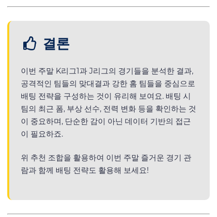
결론
이번 주말 K리그1과 J리그의 경기들을 분석한 결과,
공격적인 팀들의 맞대결과 강한 홈 팀들을 중심으로
배팅 전략을 구성하는 것이 유리해 보여요. 배팅 시
팀의 최근 폼, 부상 선수, 전력 변화 등을 확인하는 것
이 중요하며, 단순한 감이 아닌 데이터 기반의 접근
이 필요하죠.
위 추천 조합을 활용하여 이번 주말 즐거운 경기 관
람과 함께 배팅 전략도 활용해 보세요!