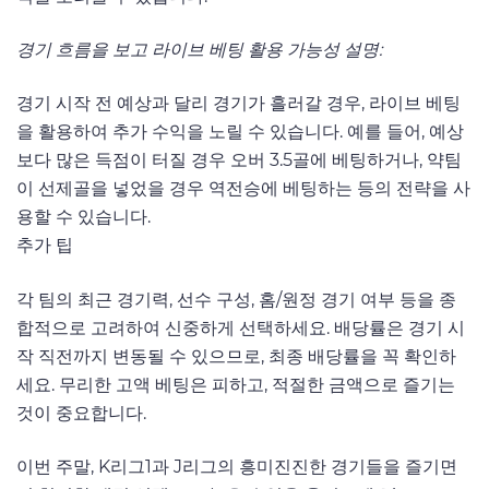
경기 흐름을 보고 라이브 베팅 활용 가능성 설명:
경기 시작 전 예상과 달리 경기가 흘러갈 경우, 라이브 베팅
을 활용하여 추가 수익을 노릴 수 있습니다. 예를 들어, 예상
보다 많은 득점이 터질 경우 오버 3.5골에 베팅하거나, 약팀
이 선제골을 넣었을 경우 역전승에 베팅하는 등의 전략을 사
용할 수 있습니다.
추가 팁
각 팀의 최근 경기력, 선수 구성, 홈/원정 경기 여부 등을 종
합적으로 고려하여 신중하게 선택하세요. 배당률은 경기 시
작 직전까지 변동될 수 있으므로, 최종 배당률을 꼭 확인하
세요. 무리한 고액 베팅은 피하고, 적절한 금액으로 즐기는
것이 중요합니다.
이번 주말, K리그1과 J리그의 흥미진진한 경기들을 즐기면