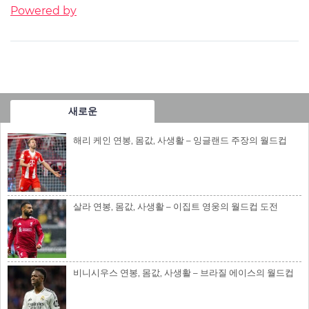
Powered by
새로운
해리 케인 연봉, 몸값, 사생활 – 잉글랜드 주장의 월드컵
살라 연봉, 몸값, 사생활 – 이집트 영웅의 월드컵 도전
비니시우스 연봉, 몸값, 사생활 – 브라질 에이스의 월드컵