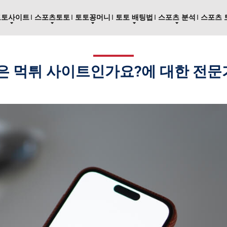
토토사이트
스포츠토토
토토꽁머니
토토 배팅법
스포츠 분석
스포츠 
et은 먹튀 사이트인가요?에 대한 전문