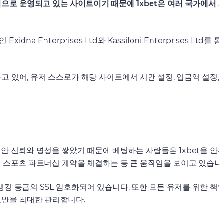
으로 운영되고 있는 사이트이기 때문에 1xbet은 여러 국가에서 
na Enterprises Ltd와 Kassifoni Enterprises Ltd를
고 있어, 유저 스스로가 해당 사이트에서 시간 설정, 입금액 설정
안 신뢰와 명성을 쌓았기 때문에 베팅하는 사람들은 1xbet을 
 스포츠 파트너십 계약을 체결하는 등 큰 움직임을 보이고 있습니
은 뱅킹 등급의 SSL 암호화되어 있습니다. 또한 모든 유저를 위한 
보안을 최대한 관리합니다.