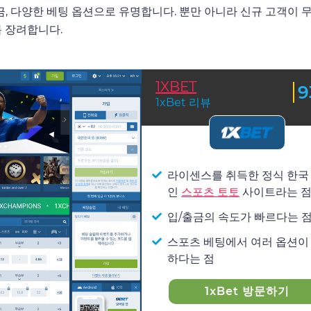
당금, 다양한 베팅 옵션으로 유명합니다. 뿐만 아니라 신규 고객이 
 장려합니다.
1XBET
9
1xBet 리뷰
라이센스를 취득한 정식 한국
인
스포츠 토토
사이트라는 
입/출금의 속도가 빠르다는 
스포츠 베팅에서 여러 옵션이
하다는 점
1xBet 방문하기