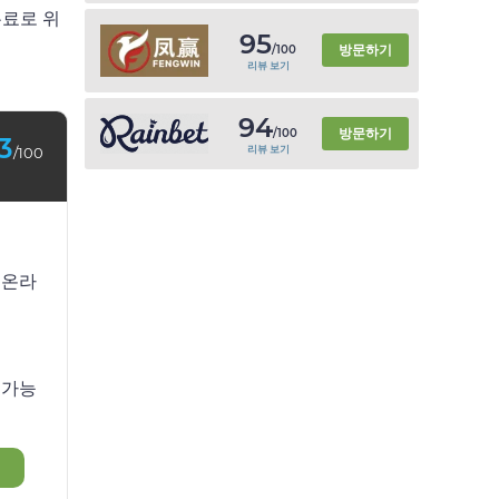
무료로 위
95
방문하기
/100
리뷰 보기
94
방문하기
/100
3
리뷰 보기
/100
 온라
점
점
 가능