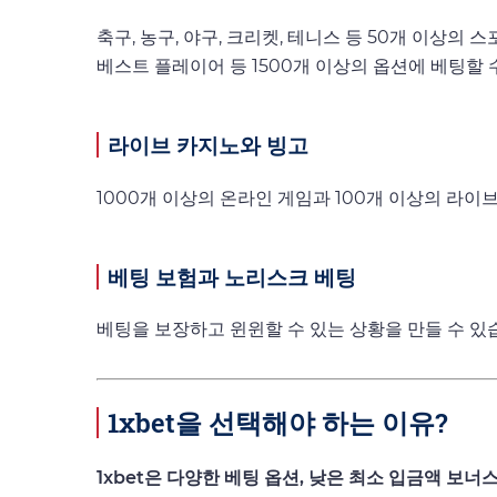
축구, 농구, 야구, 크리켓, 테니스 등 50개 이상의 
베스트 플레이어 등 1500개 이상의 옵션에 베팅할 
라이브 카지노와 빙고
1000개 이상의 온라인 게임과 100개 이상의 라
베팅 보험과 노리스크 베팅
베팅을 보장하고 윈윈할 수 있는 상황을 만들 수 있
1xbet을 선택해야 하는 이유?
1xbet은 다양한 베팅 옵션, 낮은 최소 입금액 보