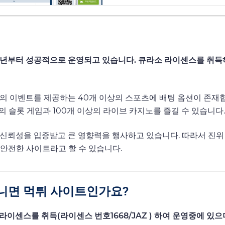
07년부터 성공적으로 운영되고 있습니다. 큐라소 라이센스를 취득
상의 이벤트를 제공하는 40개 이상의 스포츠에 배팅 옵션이 존재합
상의 슬롯 게임과 100개 이상의 라이브 카지노를 즐길 수 있습니다.
신뢰성을 입증받고 큰 영향력을 행사하고 있습니다. 따라서 진위 
로 안전한 사이트라고 할 수 있습니다.
아니면 먹튀 사이트인가요?
라이센스를 취득(라이센스 번호1668/JAZ ) 하여 운영중에 있으