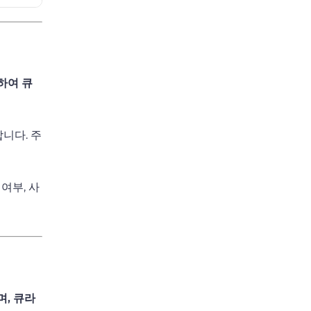
하여 큐
니다. 주
여부, 사
며, 큐라