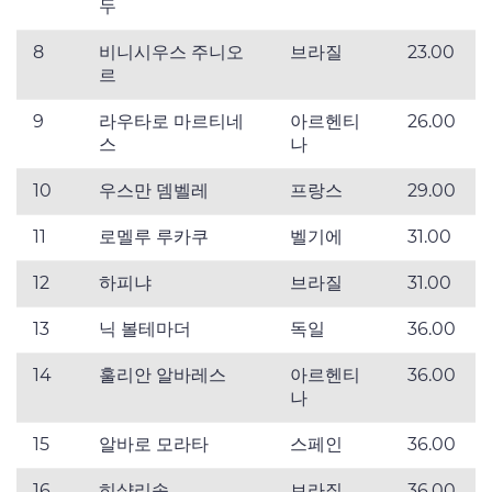
두
8
비니시우스 주니오
브라질
23.00
르
9
라우타로 마르티네
아르헨티
26.00
스
나
10
우스만 뎀벨레
프랑스
29.00
11
로멜루 루카쿠
벨기에
31.00
12
하피냐
브라질
31.00
13
닉 볼테마더
독일
36.00
14
훌리안 알바레스
아르헨티
36.00
나
15
알바로 모라타
스페인
36.00
16
히샬리송
브라질
36.00