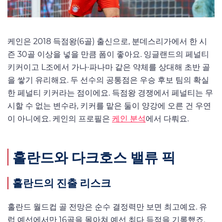
케인은 2018 득점왕(6골) 출신으로, 분데스리가에서 한 시
즌 30골 이상을 넣을 만큼 폼이 좋아요. 잉글랜드의 페널티
키커이고 L조에서 가나·파나마 같은 약체를 상대해 초반 골
을 쌓기 유리해요. 두 선수의 공통점은 우승 후보 팀의 확실
한 페널티 키커라는 점이에요. 득점왕 경쟁에서 페널티는 무
시할 수 없는 변수라, 키커를 맡은 둘이 양강에 오른 건 우연
이 아니에요. 케인의 프로필은
케인 분석
에서 다뤄요.
홀란드와 다크호스 밸류 픽
홀란드의 진출 리스크
홀란드 월드컵 골 전망은 순수 결정력만 보면 최고예요. 유
럽 예선에서만 16골을 몰아쳐 예선 최다 득점을 기록했죠.