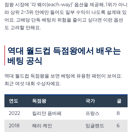
점왕 시장에 ‘각 웨이(each-way)’ 옵션을 제공해, 1위가 아니
라 상위 2~3위 안에만 들어도 일부 수익이 나도록 설계돼 있
어요. 고배당 단독 베팅의 위험을 줄이고 싶다면 이런 옵션
도 고려할 만해요.
역대 월드컵 득점왕에서 배우는
베팅 공식
역대 월드컵 득점왕을 보면 베팅에 유용한 패턴이 보여요.
최근 여섯 대회 수상자예요.
연도
득점왕
국가
골
2022
킬리안 음바페
프랑스
8
2018
해리 케인
잉글랜드
6