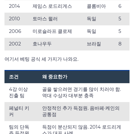
2014
제임스 로드리게스
콜롬비아
6
2010
토마스 뮐러
독일
5
2006
미로슬라프 클로제
독일
5
2002
호나우두
브라질
8
여기서 베팅 공식 세 가지가 나와요.
조건
왜 중요한가
4강 이상
골을 쌓으려면 경기를 많이 치러야 함.
진출 팀
역대 수상자 대부분 충족
페널티 키
안정적인 추가 득점원. 음바페·케인의
커
공통점
팀의 단독
득점이 분산되지 않음. 2014 로드리게
주 득점원
스가 대표 사례