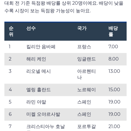
대회 전 기준 득점왕 배당률 상위 20명이에요. 배당이 낮을
수록 시장이 보는 득점왕 가능성이 높아요.
순
선수
국가
배당
위
률
1
킬리안 음바페
프랑스
7.00
2
해리 케인
잉글랜드
8.00
3
리오넬 메시
아르헨티
13.00
나
4
엘링 홀란드
노르웨이
15.00
5
라민 야말
스페인
19.00
6
미켈 오야르사발
스페인
19.00
7
크리스티아누 호날
포르투갈
21.00