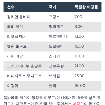
선수
국가
득점왕 배당률
킬리안 음바페
프랑스
7.00
해리 케인
잉글랜드
8.00
리오넬 메시
아르헨티나
13.00
엘링 홀란드
노르웨이
15.00
라민 야말
스페인
19.00
크리스티아누 호날두
포르투갈
21.00
비니시우스 주니오르
브라질
23.00
이강인
한국
151.00
음바페와 케인이 양강을 이루고, 예선에서만 16골을 넣은 홀
란드가 다크호스예요. 한국 선수 중에서는
이강인
이 151.00