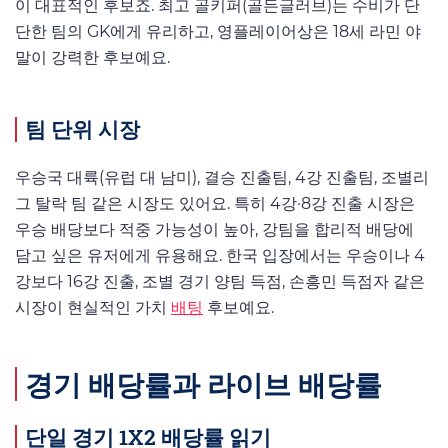
이 대표적인 후보죠. 최고 골키퍼(골든글러브)는 수비가 단
단한 팀의 GK에게 유리하고, 영플레이어상은 18세 라민 야
말이 강력한 후보예요.
팀 단위 시장
우승국 대륙(유럽 대 남미), 결승 진출팀, 4강 진출팀, 조별리
그 탈락 팀 같은 시장도 있어요. 특히 4강·8강 진출 시장은
우승 배당보다 적중 가능성이 높아, 강팀을 합리적 배당에
담고 싶은 유저에게 유용해요. 한국 입장에서는 우승이나 4
강보다 16강 진출, 조별 경기 양팀 득점, 손흥민 득점자 같은
시장이 현실적인 가치
배팅
후보예요.
경기 배당률과 라이브 배당률
단일 경기 1X2 배당률 읽기