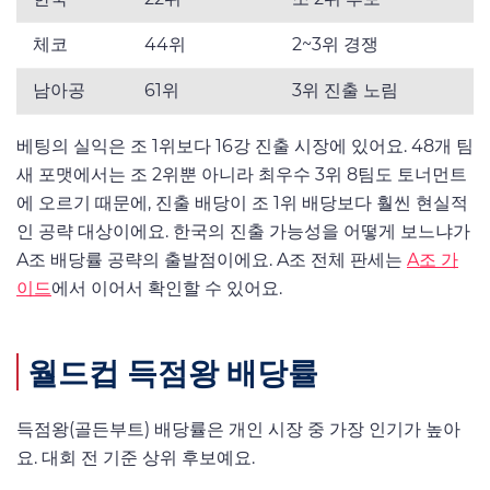
체코
44위
2~3위 경쟁
남아공
61위
3위 진출 노림
베팅의 실익은 조 1위보다 16강 진출 시장에 있어요. 48개 팀
새 포맷에서는 조 2위뿐 아니라 최우수 3위 8팀도 토너먼트
에 오르기 때문에, 진출 배당이 조 1위 배당보다 훨씬 현실적
인 공략 대상이에요. 한국의 진출 가능성을 어떻게 보느냐가
A조 배당률 공략의 출발점이에요. A조 전체 판세는
A조 가
이드
에서 이어서 확인할 수 있어요.
월드컵 득점왕 배당률
득점왕(골든부트) 배당률은 개인 시장 중 가장 인기가 높아
요. 대회 전 기준 상위 후보예요.