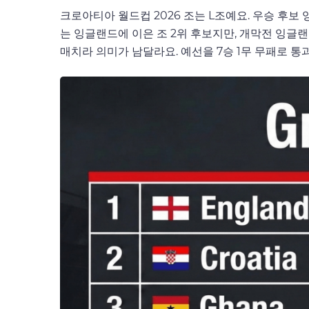
크로아티아 월드컵 2026 조는 L조예요. 우승 후보 
는 잉글랜드에 이은 조 2위 후보지만, 개막전 잉글
매치라 의미가 남달라요. 예선을 7승 1무 무패로 통