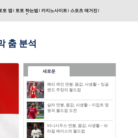
토토 앱
토토 하는법
카지노사이트
스포츠 매거진
막 춤 분석
새로운
해리 케인 연봉, 몸값, 사생활 – 잉글
랜드 주장의 월드컵
살라 연봉, 몸값, 사생활 – 이집트 영
웅의 월드컵 도전
비니시우스 연봉, 몸값, 사생활 – 브
라질 에이스의 월드컵