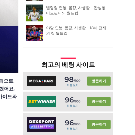
벨링엄 연봉, 몸값, 사생활 – 완성형
미드필더의 월드컵
야말 연봉, 몸값, 사생활 – 18세 천재
의 첫 월드컵
최고의 베팅 사이트
98
 팀으로,
방문하기
/100
리뷰 보기
했어요.
가이드와
96
방문하기
/100
리뷰 보기
96
방문하기
/100
리뷰 보기