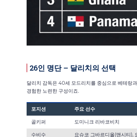
26인 명단 – 달리치의 선택
달리치 감독은 40세 모드리치를 중심으로 베테랑과
경험한 노련한 구성이죠.
포지션
주요 선수
골키퍼
도미니크 리바코비치
수비수
요슈코 그바르디올(맨시티), 