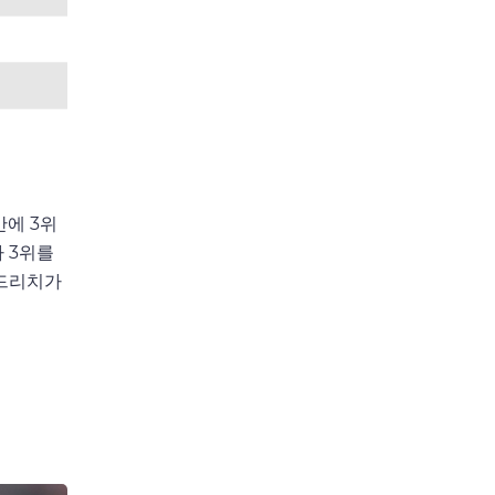
만에 3위
라 3위를
모드리치가