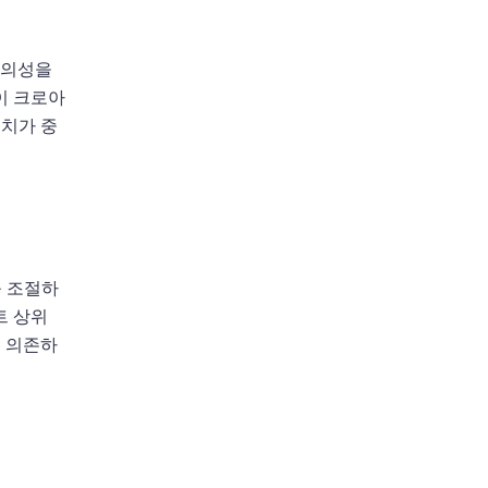
창의성을
이 크로아
리치가 중
를 조절하
트 상위
게 의존하