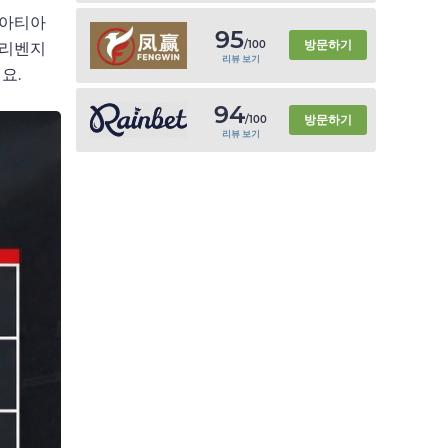
로아티아
95
방문하기
/100
 리벤지
리뷰 보기
요.
94
방문하기
/100
리뷰 보기