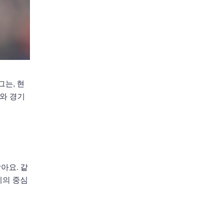
그는, 현
스와 경기
아요. 같
체의 중심