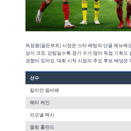
득점왕(골든부트) 시장은 스타 베팅의 단골 메뉴예요
성이 크죠. 강팀일수록 경기 수가 많아 득점 기회도
경향이 있어요. 대회 시작 시점의 주요 후보 배당은 
선수
킬리안 음바페
해리 케인
리오넬 메시
엘링 홀란드