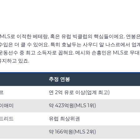
LS로 이적한 베테랑, 혹은 유럽 빅클럽의 핵심들이에요. 연봉은
수입은 더 클 수 있어요. 특히 호날두는 사우디 알 나스르에서 업계
 운동선수 중 최고 소득자로 꼽혀요. 메시와 손흥민은 MLS로 무
유지하고 있죠.
추정 연봉
르
연 2억 유로 이상(업계 최고)
마이애미
약 423억원(MLS 1위)
마드리드
유럽 최상위권
약 166억원(MLS 2위)