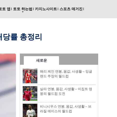
토토 앱
토토 하는법
카지노사이트
스포츠 매거진
 배당률 총정리
새로운
해리 케인 연봉, 몸값, 사생활 – 잉글
랜드 주장의 월드컵
살라 연봉, 몸값, 사생활 – 이집트 영
웅의 월드컵 도전
비니시우스 연봉, 몸값, 사생활 – 브
라질 에이스의 월드컵