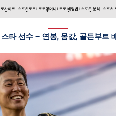
토토사이트
스포츠토토
토토꽁머니
토토 배팅법
스포츠 분석
스포츠 
컵 스타 선수 – 연봉, 몸값, 골든부트