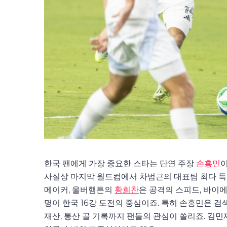
한국 팬에게 가장 중요한 스타는 단연 주장
손흥민
이
사실상 마지막 월드컵에서 차범근의 대표팀 최다 득
메이커, 울버햄튼의
황희찬
은 공격의 스피드, 바이
명이 한국 16강 도전의 중심이죠. 특히 손흥민은 검
재산, 통산 골 기록까지 팬들의 관심이 쏠리죠. 김