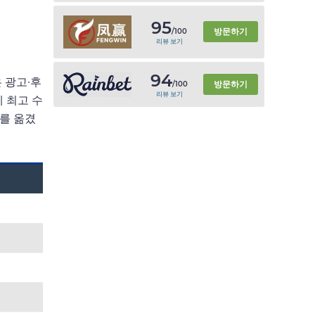
95
방문하기
/100
리뷰 보기
94
 광고·후
방문하기
/100
리뷰 보기
 최고 수
대를 옮겼