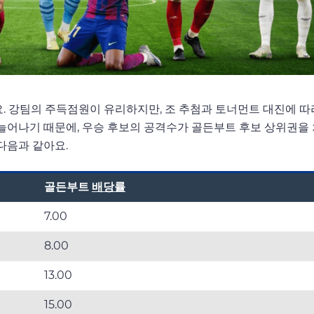
. 강팀의 주득점원이 유리하지만, 조 추첨과 토너먼트 대진에 따
 늘어나기 때문에, 우승 후보의 공격수가 골든부트 후보 상위권을
다음과 같아요.
골든부트
배당률
7.00
8.00
13.00
15.00