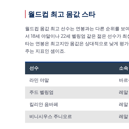
월드컵 최고 몸값 스타
월드컵 몸값 최고 선수는 연봉과는 다른 순위를 보여
서 18세 야말이나 22세 벨링엄 같은 젊은 선수가
타는 연봉은 최고지만 몸값은 상대적으로 낮게 평가돼요
주는 지표인 셈이죠.
선수
소속
라민 야말
바르
주드 벨링엄
레알
킬리안 음바페
레알
비니시우스 주니오르
레알