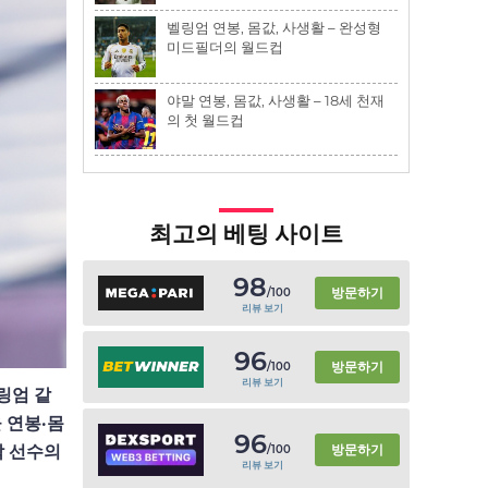
벨링엄 연봉, 몸값, 사생활 – 완성형
미드필더의 월드컵
야말 연봉, 몸값, 사생활 – 18세 천재
의 첫 월드컵
최고의 베팅 사이트
98
방문하기
/100
리뷰 보기
96
방문하기
/100
리뷰 보기
링엄 같
 연봉·몸
96
방문하기
각 선수의
/100
리뷰 보기